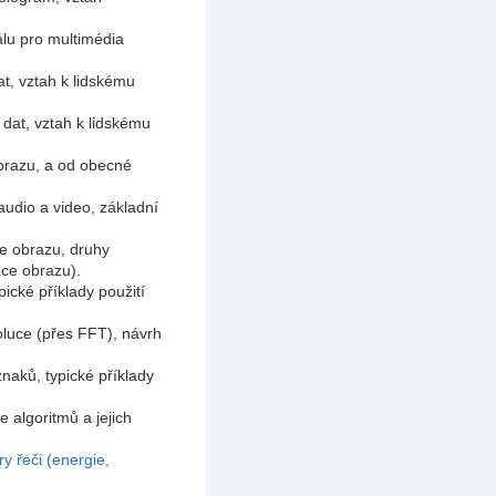
lu pro multimédia
t, vztah k lidskému
 dat, vztah k lidskému
obrazu, a od obecné
audio a video, základní
e obrazu, druhy
ace obrazu).
ické příklady použití
nvoluce (přes FFT), návrh
naků, typické příklady
algoritmů a jejich
y řeči (energie,