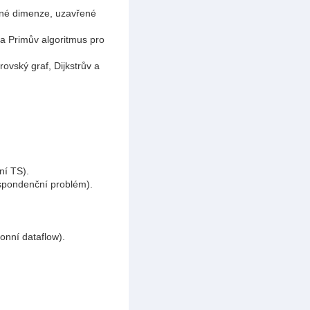
čné dimenze, uzavřené
v a Primův algoritmus pro
rovský graf, Dijkstrův a
ní TS).
espondenční problém).
onní dataflow).