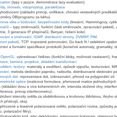
luation
(typy v jazyce, demonstrace lazy evaluation).
řídy, monads, vstup/výstup, paralelizace
hodnocení (základní princip, unifikace, chování vestavěných predikátů
, změny DB/programu za běhu).
nova věta o kódování, bezpečnostní kódy
(lineární, Hammingovy, cykli
ovačů
– typy směrovačů, funkční části směrovače, zpracování paketů, zá
trie, 3 generace IP přepínačů, Banyan, řešení kolizí.
sování a směrování, IGMP, distribuční stromy, DVMRP, PIM
.
ovni paketů
, TCP: trojcestné potvrzování, Go back N / selektivní opako
rství a formální specifikace protokolů (konečné automaty, gramatiky, st
a OpenGL
: vykreslovací řetězec (funkční bloky, možnosti nastavení), fram
mace, kamera, projekce, skládání transformací.
ětlení, textury
: materiály a osvětlení, způsob výpočtu, texturování, M
zování
: metoda sledování paprsku, radiozita, distribuované sledování p
mových dat
: reprezentace dat, zobrazování, převod na polygonální síť.
metrické optice
(maticová formulace, přenosové matice jednoduchých 
a
(skládání dvou a více koherentních vln, intenzita složené vlny, interfer
rference, princip interferometru).
zložení intenzity světla za obdélníkovou a kruhovou štěrbinou, Airyho o
h přístrojů, oka).
přirozené a lineárně polarizované světlo, polarizační rovina, způsoby pol
 polarizační filtry).
(holografický kód, jeho dekódování, mimoosový hologram, objemový h