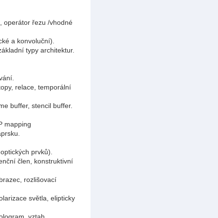
, operátor řezu /vhodné
cké a konvoluční).
kladní typy architektur.
vání.
opy, relace, temporální
e buffer, stencil buffer.
IP mapping
aprsku.
optických prvků).
enční člen, konstruktivní
brazec, rozlišovací
arizace světla, elipticky
ologram, vztah