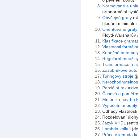
o pevném bodu).
Normované a unitá
ortonormální syst
Obyčejné grafy
(st
hledání minimální
Orientované grafy
Floyd-Warshallův a
Klasifikace gramat
Vlastnosti formáln
Konečné automat
Regulární množiny,
Transformace a no
Zásobníkové auto
Turingovy stroje
(j
Nerozhodnutelnos
Parciální rekurziv
Časová a paměťová
Metodika návrhu
Výpočetní modely
Odhady vlastností
Rozdělování úlohy
Jazyk VHDL
(entit
Lambda kalkul
(de
Práce v lambda ka