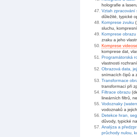
holografie a laser
Vztah zpracování 
důležité, typické
Komprese zvuku
(
sluchu, kompresní
Komprese obrazu
zraku a jeho vlas
Komprese videose
komprese dat, vla
Programátorská ro
vlastnosti rozhraní
Obrazová data, je
snímacích čipů a z
Transformace obr
transformací při z
Filtrace obrazu
(de
lineárních filtrů, ne
Vodoznaky (water
vodoznaků a jejich 
Detekce hran, se
důvody, typické na
Analýza a předzpra
průchody nulou, ko