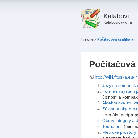
Kalábovi
Kalábovic wikina
Historie:
Počítačová grafika a m
•
Počítačová 
http://wiki.fituska.
Jazyk a sémantika
Formální systém p
úplnosti a kompakt
Algebraické strukt
Základní algebrai
normální podgrupy
Obory integrity a d
Teorie polí
(minimál
Metrické prostory