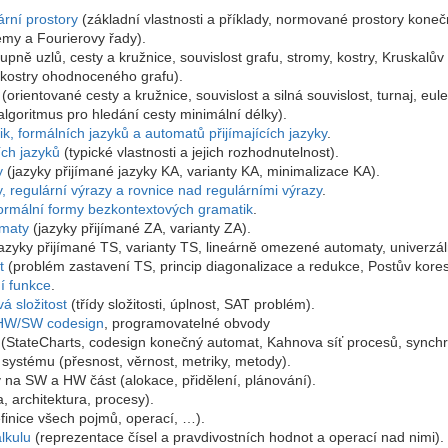
rní prostory
(základní vlastnosti a příklady, normované prostory kone
émy a Fourierovy řady).
upně uzlů, cesty a kružnice, souvislost grafu, stromy, kostry, Kruskalů
 kostry ohodnoceného grafu).
(orientované cesty a kružnice, souvislost a silná souvislost, turnaj, eule
lgoritmus pro hledání cesty minimální délky).
ik, formálních jazyků a automatů přijímajících jazyky
.
ích jazyků
(typické vlastnosti a jejich rozhodnutelnost).
y
(jazyky přijímané jazyky KA, varianty KA, minimalizace KA).
 regulární výrazy a rovnice nad regulárními výrazy
.
rmální formy bezkontextových gramatik
.
maty
(jazyky přijímané ZA, varianty ZA).
azyky přijímané TS, varianty TS, lineárně omezené automaty, univerzál
t
(problém zastavení TS, princip diagonalizace a redukce, Postův kor
ní funkce
.
 složitost
(třídy složitosti, úplnost, SAT problém).
 HW/SW codesign
, programovatelné obvody
(StateCharts, codesign konečný automat, Kahnova síť procesů, synchr
 systému (přesnost, věrnost, metriky, metody).
 na SW a HW část (alokace, přidělení, plánování).
a, architektura, procesy).
finice všech pojmů, operací, …).
lkulu
(reprezentace čísel a pravdivostních hodnot a operací nad nimi).