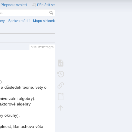
Přepnout vzhled
Přihlásit se
avy
Správa médií
Mapa stránek
pitel:msz:mgm
).
a důsledek teorie, věty o
niverzální algebry).
ktorové algebry,
vy okruhy).
úplnost, Banachova věta