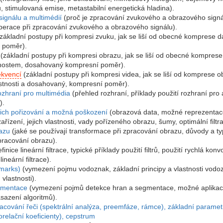
u, stimulovaná emise, metastabilní energetická hladina).
signálu a multimédií
(proč je zpracování zvukového a obrazového signá
 operace při zpracování zvukového a obrazového signálu).
základní postupy při kompresi zvuku, jak se liší od obecné komprese da
 poměr).
(základní postupy při kompresi obrazu, jak se liší od obecné komprese
tnostem, dosahovaný kompresní poměr).
kvencí
(základní postupy při kompresi videa, jak se liší od komprese 
stnosti a dosahovaný, kompresní poměr).
zhraní pro multimédia
(přehled rozhraní, příklady použití rozhraní pro 
).
jich pořizování a možná poškození
(obrazová data, možné reprezentac
ařízení, jejich vlastnosti, vady pořízeného obrazu, šumy, optimální filtr
azu
(jaké se používají transformace při zpracování obrazu, důvody a typ
pracování obrazu).
finice lineární filtrace, typické příklady použití filtrů, použití rychlá ko
lineární filtrace).
marks)
(vymezení pojmu vodoznak, základní principy a vlastnosti vodoz
vlastnosti).
gmentace
(vymezení pojmů detekce hran a segmentace, možné aplikace 
sazení algoritmů).
cování řeči (spektrální analýza, preemfáze, rámce), základní parametr
relační koeficienty), cepstrum