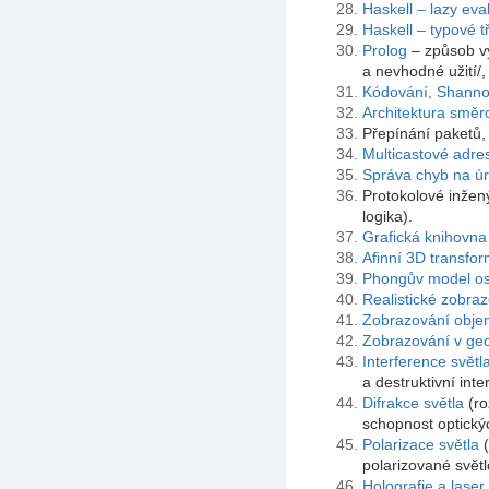
Haskell – lazy eva
Haskell – typové t
Prolog
– způsob vy
a nevhodné užití/
Kódování, Shanno
Architektura směr
Přepínání paketů, 
Multicastové adre
Správa chyb na úr
Protokolové inžený
logika).
Grafická knihovn
Afinní 3D transfor
Phongův model osv
Realistické zobra
Zobrazování obje
Zobrazování v geo
Interference světl
a destruktivní inte
Difrakce světla
(ro
schopnost optickýc
Polarizace světla
(
polarizované světlo,
Holografie a laser