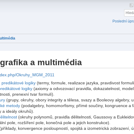
Poslední úpr
ultimédia
grafika a multimédia
eu/index.php/Okruhy_MGM_2011
 predikátové logiky
(termy, formule, realizace jazyka, pravdivost formulí
redikátové logiky
(axiomy a odvozovací pravidla, dokazatelnost, model 
nosti, prenexní tvar formulí).
ury
(grupy, okruhy, obory integrity a tělesa, svazy a Booleovy algebry, u
cké metody
(podalgebry, homomorfismy, přímé součiny, kongruence a fa
 a ideály okruhů).
ělitelnost
(okruhy polynomů, pravidla dělitelnosti, Gaussovy a Eukleido
ní pole, rozšíření pole, konečná pole a jejich konstrukce).
(příklady, konvergence posloupností, spojitá a izometrická zobrazení, 