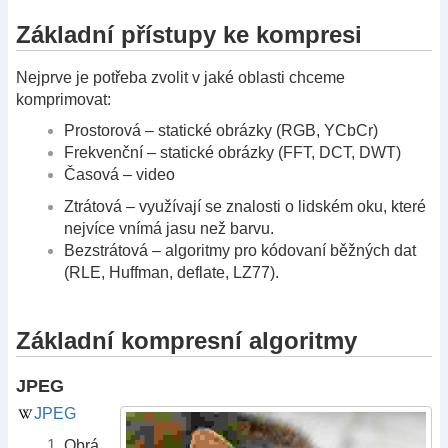
Základní přístupy ke kompresi
Nejprve je potřeba zvolit v jaké oblasti chceme
komprimovat:
Prostorová – statické obrázky (RGB, YCbCr)
Frekvenční – statické obrázky (FFT, DCT, DWT)
Časová – video
Ztrátová – využívají se znalosti o lidském oku, které
nejvíce vnímá jasu než barvu.
Bezstrátová – algoritmy pro kódovaní běžných dat
(RLE, Huffman, deflate, LZ77).
Základní kompresní algoritmy
JPEG
JPEG
Obrá