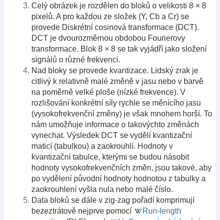
Celý obrázek je rozdělen do bloků o velikosti 8 × 8
pixelů. A pro každou ze složek (Y, Cb a Cr) se
provede Diskrétní cosinová transformace (DCT).
DCT je dvourozměrnou obdobou Fourierovy
transformace. Blok 8 × 8 se tak vyjádří jako složení
signálů o různé frekvenci.
Nad bloky se provede kvantizace. Lidský zrak je
citlivý k relativně malé změně v jasu nebo v barvě
na poměrně velké ploše (nízké frekvence). V
rozlišování konkrétní síly rychle se měnícího jasu
(vysokofrekvenční změny) je však mnohem horší. To
nám umožňuje informace o takovýchto změnách
vynechat. Výsledek DCT se vydělí kvantizační
maticí (tabulkou) a zaokrouhlí. Hodnoty v
kvantizační tabulce, kterými se budou násobit
hodnoty vysokofrekvenčních změn, jsou takové, aby
po vydělení původní hodnoty hodnotou z tabulky a
zaokrouhlení vyšla nula nebo malé číslo.
Data bloků se dále v zig-zag pořadí komprimují
bezeztrátově nejprve pomocí
Run-length