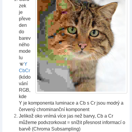
zek
je
převe
den
do
barev
ného
mode
lu
Y
CbCr
(kódo
vání
RGB,
kde
Y je komponenta luminace a Cb s Cr jsou modrý a
červený chrominanční komponent
Jelikož oko vnímá více jas než barvy, Cb a Cr
můžeme podvzorkovat = snížit přesnost informací o
barvě (Chroma Subsampling)