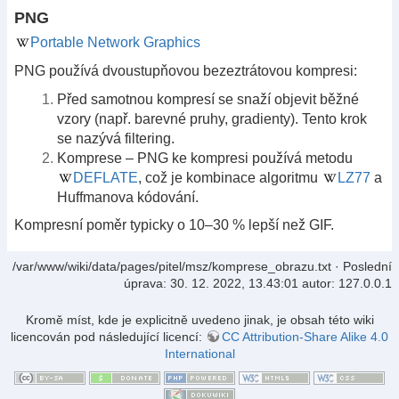
PNG
Portable Network Graphics
PNG používá dvoustupňovou bezeztrátovou kompresi:
Před samotnou kompresí se snaží objevit běžné
vzory (např. barevné pruhy, gradienty). Tento krok
se nazývá filtering.
Komprese – PNG ke kompresi používá metodu
DEFLATE
, což je kombinace algoritmu
LZ77
a
Huffmanova kódování.
Kompresní poměr typicky o 10–30 % lepší než GIF.
/var/www/wiki/data/pages/pitel/msz/komprese_obrazu.txt
· Poslední
úprava:
30. 12. 2022, 13.43:01
autor:
127.0.0.1
Kromě míst, kde je explicitně uvedeno jinak, je obsah této wiki
licencován pod následující licencí:
CC Attribution-Share Alike 4.0
International