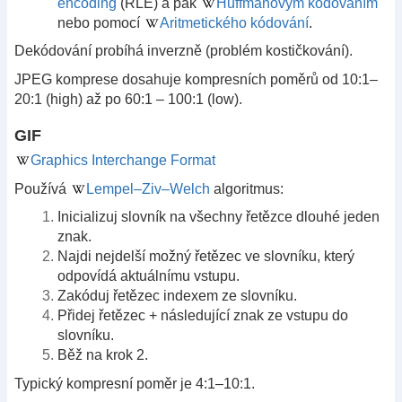
encoding
(RLE) a pak
Huffmanovým kódováním
nebo pomocí
Aritmetického kódování
.
Dekódování probíhá inverzně (problém kostičkování).
JPEG komprese dosahuje kompresních poměrů od 10:1–
20:1 (high) až po 60:1 – 100:1 (low).
GIF
Graphics Interchange Format
Používá
Lempel–Ziv–Welch
algoritmus:
Inicializuj slovník na všechny řetězce dlouhé jeden
znak.
Najdi nejdelší možný řetězec ve slovníku, který
odpovídá aktuálnímu vstupu.
Zakóduj řetězec indexem ze slovníku.
Přidej řetězec + následující znak ze vstupu do
slovníku.
Běž na krok 2.
Typický kompresní poměr je 4:1–10:1.