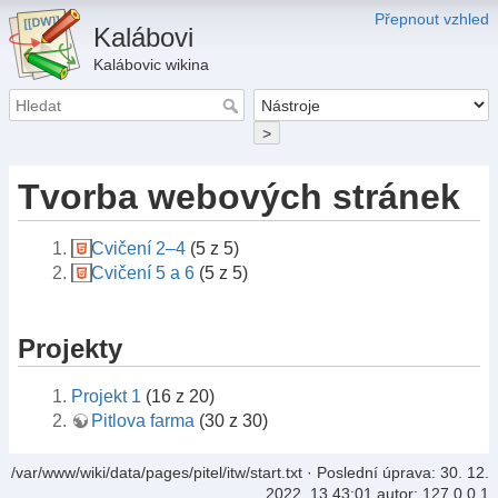
Přepnout vzhled
Kalábovi
Kalábovic wikina
>
Tvorba webových stránek
Cvičení 2–4
(5 z 5)
Cvičení 5 a 6
(5 z 5)
Projekty
Projekt 1
(16 z 20)
Pitlova farma
(30 z 30)
/var/www/wiki/data/pages/pitel/itw/start.txt
· Poslední úprava:
30. 12.
2022, 13.43:01
autor:
127.0.0.1