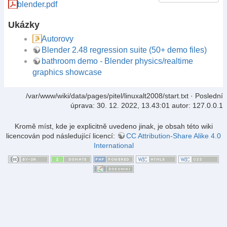
blender.pdf
Ukázky
Autorovy
Blender 2.48 regression suite (50+ demo files)
bathroom demo - Blender physics/realtime
graphics showcase
/var/www/wiki/data/pages/pitel/linuxalt2008/start.txt
· Poslední
úprava:
30. 12. 2022, 13.43:01
autor:
127.0.0.1
Kromě míst, kde je explicitně uvedeno jinak, je obsah této wiki
licencován pod následující licencí:
CC Attribution-Share Alike 4.0
International