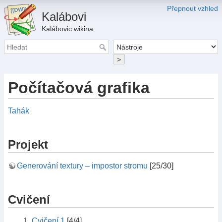
Přepnout vzhled
Kalábovi
Kalábovic wikina
>
Počítačová grafika
Tahák
Projekt
Generování textury – impostor stromu
[25/30]
Cvičení
Cvičení 1
[4/4]