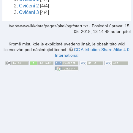
Cvičení 2
[4/4]
Cvičení 3
[4/4]
/var/www/wiki/data/pages/pitel/pgr/start.txt
· Poslední úprava:
15.
05. 2018, 13.14:48
autor:
pitel
Kromě míst, kde je explicitně uvedeno jinak, je obsah této wiki
licencován pod následující licencí:
CC Attribution-Share Alike 4.0
International