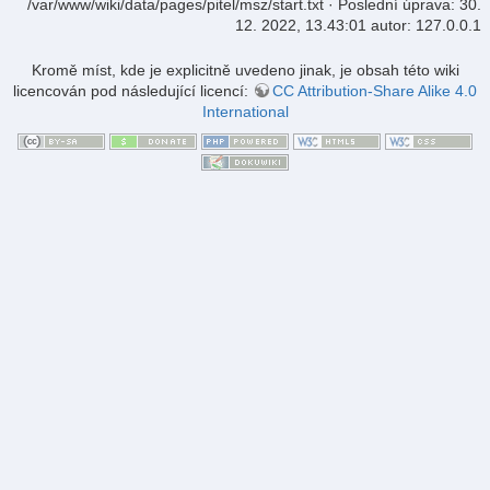
/var/www/wiki/data/pages/pitel/msz/start.txt
· Poslední úprava:
30.
12. 2022, 13.43:01
autor:
127.0.0.1
Kromě míst, kde je explicitně uvedeno jinak, je obsah této wiki
licencován pod následující licencí:
CC Attribution-Share Alike 4.0
International