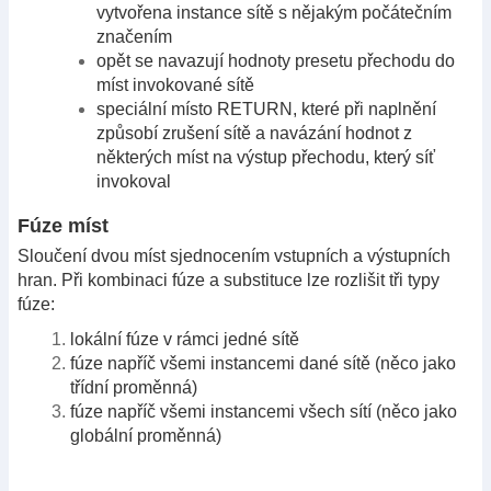
vytvořena instance sítě s nějakým počátečním
značením
opět se navazují hodnoty presetu přechodu do
míst invokované sítě
speciální místo RETURN, které při naplnění
způsobí zrušení sítě a navázání hodnot z
některých míst na výstup přechodu, který síť
invokoval
Fúze míst
Sloučení dvou míst sjednocením vstupních a výstupních
hran. Při kombinaci fúze a substituce lze rozlišit tři typy
fúze:
lokální fúze v rámci jedné sítě
fúze napříč všemi instancemi dané sítě (něco jako
třídní proměnná)
fúze napříč všemi instancemi všech sítí (něco jako
globální proměnná)