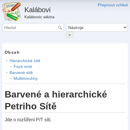
Přepnout vzhled
Kalábovi
Kalábovic wikina
>
Obsah
Hierarchické sítě
Fúze míst
Barvené sítě
Multimnožiny
Barvené a hierarchické
Petriho Sítě
Jde o rozšíření P/T sítí.