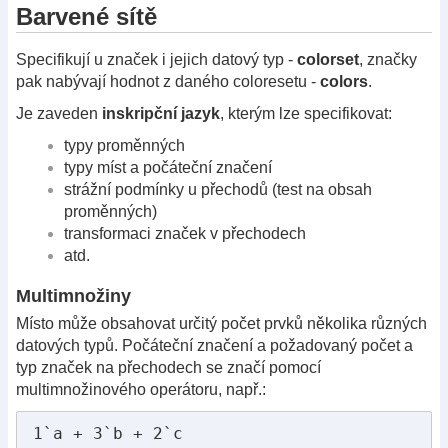
Barvené sítě
Specifikují u značek i jejich datový typ -
colorset
, značky
pak nabývají hodnot z daného coloresetu -
colors
.
Je zaveden
inskripční jazyk
, kterým lze specifikovat:
typy proměnných
typy míst a počáteční značení
strážní podmínky u přechodů (test na obsah
proměnných)
transformaci značek v přechodech
atd.
Multimnožiny
Místo může obsahovat určitý počet prvků několika různých
datových typů. Počáteční značení a požadovaný počet a
typ značek na přechodech se značí pomocí
multimnožinového operátoru, např.:
1`a + 3`b + 2`c