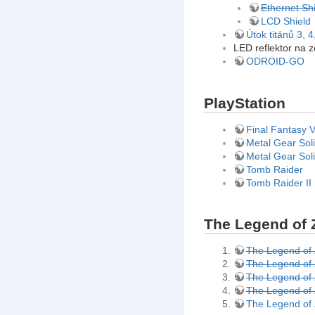
Ethernet Sh
LCD Shield
Útok titánů 3, 4,
LED reflektor na 
ODROID-GO
PlayStation
Final Fantasy V
Metal Gear Sol
Metal Gear Soli
Tomb Raider
Tomb Raider II
The Legend of 
The Legend of 
The Legend of 
The Legend of Z
The Legend of 
The Legend of 