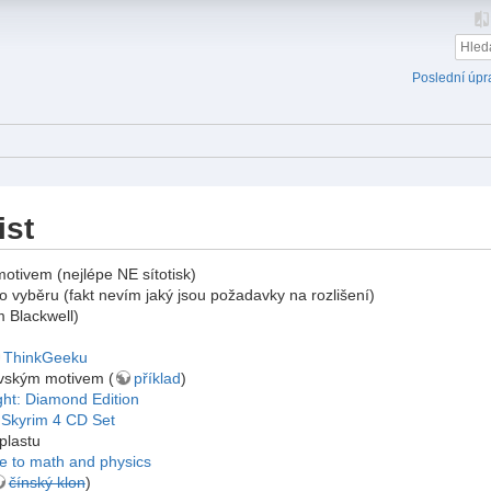
Poslední úpr
ist
motivem (nejlépe NE sítotisk)
o vyběru (fakt nevím jaký jsou požadavky na rozlišení)
m Blackwell)
ThinkGeeku
ovským motivem (
příklad
)
ght: Diamond Edition
: Skyrim 4 CD Set
plastu
de to math and physics
čínský klon
)