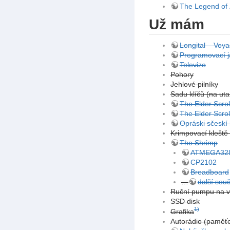
The Legend of Z
Už mám
Longital – Voy
Programovací j
Televize
Pohory
Jehlové pilníky
Sadu klíčů (na ut
The Elder Scrol
The Elder Scro
Opráski sčeskí 
Krimpovací kleště
The Shrimp
ATMEGA32
CP2102
Breadboard
…
další sou
Ruční pumpu na 
SSD disk
1)
Grafika
Autorádio (paměťo