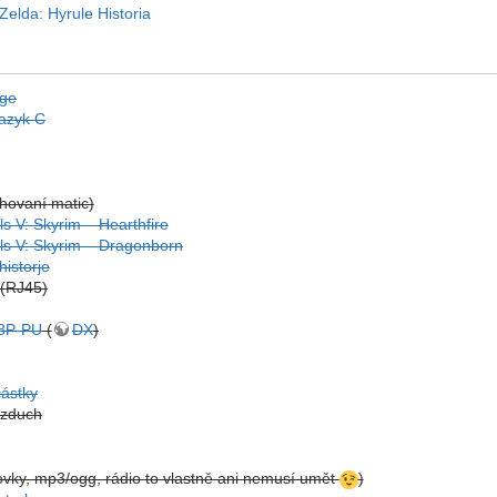
elda: Hyrule Historia
age
azyk C
ahovaní matic)
ls V: Skyrim – Hearthfire
lls V: Skyrim – Dragonborn
historje
 (RJ45)
8P-PU
(
DX
)
částky
vzduch
vky, mp3/ogg, rádio to vlastně ani nemusí umět
)