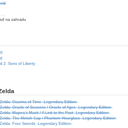
ield
 ...
zeď na zahradu
II
id
d 2: Sons of Liberty
Zelda
Zelda: Ocarina of Time -Legendary Edition-
Zelda: Oracle of Seasons / Oracle of Ages -Legendary Edition-
elda: Majora’s Mask / A Link to the Past -Legendary Edition-
Zelda: The Minish Cap / Phantom Hourglass -Legendary Edition-
Zelda: Four Swords -Legendary Edition-