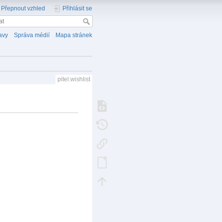
Přepnout vzhled
Přihlásit se
avy
Správa médií
Mapa stránek
pitel:wishlist