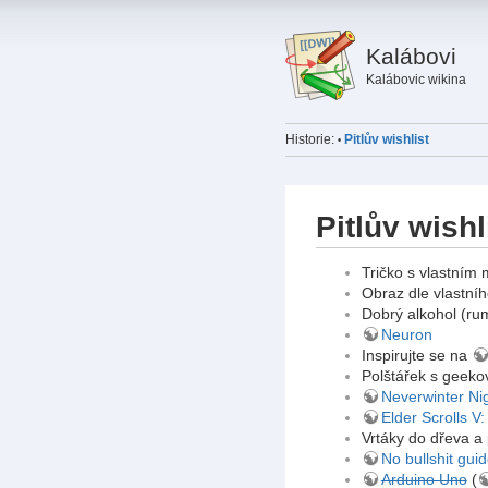
Kalábovi
Kalábovic wikina
Historie:
Pitlův wishlist
•
Pitlův wishl
Tričko s vlastním 
Obraz dle vlastníh
Dobrý alkohol (ru
Neuron
Inspirujte se na
Polštářek s geek
Neverwinter Ni
Elder Scrolls V
Vrtáky do dřeva a 
No bullshit gui
Arduino Uno
(