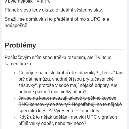
v bytě několik TV a PC.
Plánek vlevo tedy ukazuje ideální výsledný stav.
Snažili se domluvit si to předělání přímo s UPC, ale
neúspěšně.
Problémy
Počítačovým sítím snad trošku rozumím, ale TV, to je
kámen úrazu:
Co příjde na místo krabiček s otazníky? „Téčka“ tam
prý dát nemůžu, vhodnější jsou prý „účastnické
zásuvky“, protože v sobě mají nějaké odpory. Ale
nebude pak mít moc velký útlum?
Jak se na koax nasazují takové ty pěkné kovové
BNC koncovky se závity? Nepotřebuji na to nějaké
speciální kleště?
Vyreseno, F konektory.
Když už to nějak udělám, neuvidí UPC v grafech
příliš velký odběr, nebo tak něco?