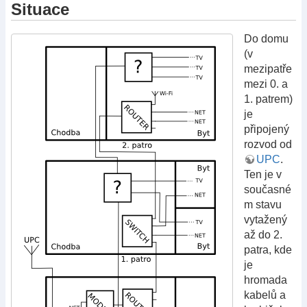
Situace
Do domu
(v
mezipatře
mezi 0. a
1. patrem)
je
připojený
rozvod od
UPC
.
Ten je v
současné
m stavu
vytažený
až do 2.
patra, kde
je
hromada
kabelů a