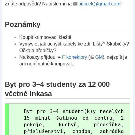
Znáte odpovědi? Napište mi na
pitlicek@gmail.com
!
Poznámky
Koupit krimpovací kleště.
Vymyslet jak uchytit kabely ke zdi. Lišty? Skobičky?
Očka a hřebíčky?
Na koaxy příjdou
F konektory
(
GM
), nejspíš je
ani není nutné krimpovat.
Byt pro 3–4 studenty za 12 000
včetně inkasa
Byt pro 3–4 student(k)y necelých
15 minut šalinou od centra, 2
pokoje, kuchyň, předsíňka,
příslušenství, chodba, zahrádka