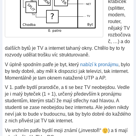
krabiček
(splitter,
modem,
router,
nějaký TV
rozbočova
č, …) a do
dalších bytů je TV a internet tahaný okny. Chtělo by to ty
rozvody udělat trošku víc strukturovaně.
V úplně spodním patře je byt, který
nabízí k pronájmu
, bylo
by tedy dobré, aby měl k dispozici jak televizi, tak internet.
Momentálně je tam oknem natažené UTP a AP.
V 1. patře bydlí prarodiče, a ti se bez TV neobejdou. Vedle
je i malý byteček (1 + 1), určený především k pronájmu
studentům, kterým stačí že mají střechy nad hlavou. A
studenti se zase neobejdou bez internetu. Ale jeden nikdy
neví jak to bude v budoucnu, tak by bylo dobré do každého
z nich přivést jat TV tak internet.
Ve vrchním patře bydlí moji známí („investoři“
) a ti mají