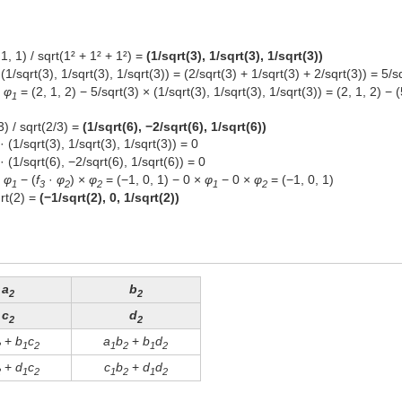
, 1, 1) / sqrt(1² + 1² + 1²) =
(1/sqrt(3), 1/sqrt(3), 1/sqrt(3))
 (1/sqrt(3), 1/sqrt(3), 1/sqrt(3)) = (2/sqrt(3) + 1/sqrt(3) + 2/sqrt(3)) = 5/s
×
φ
= (2, 1, 2) − 5/sqrt(3) × (1/sqrt(3), 1/sqrt(3), 1/sqrt(3)) = (2, 1, 2) − (
1
3) / sqrt(2/3) =
(1/sqrt(6), −2/sqrt(6), 1/sqrt(6))
· (1/sqrt(3), 1/sqrt(3), 1/sqrt(3)) = 0
· (1/sqrt(6), −2/sqrt(6), 1/sqrt(6)) = 0
×
φ
− (
f
·
φ
) ×
φ
= (−1, 0, 1) − 0 ×
φ
− 0 ×
φ
= (−1, 0, 1)
1
3
2
2
1
2
qrt(2) =
(−1/sqrt(2), 0, 1/sqrt(2))
a
b
2
2
c
d
2
2
+
b
c
a
b
+
b
d
2
1
2
1
2
1
2
+
d
c
c
b
+
d
d
2
1
2
1
2
1
2