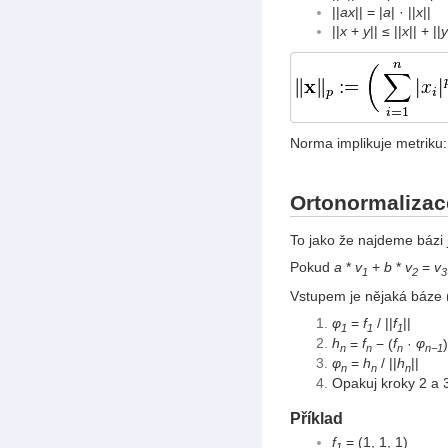
||
ax
|| = |
a
| · ||
x
||
||
x
+
y
|| ≤ ||
x
|| + ||
y
Norma implikuje metriku:
Ortonormalizac
To jako že najdeme bázi
Pokud
a
*
v
+
b
*
v
=
v
1
2
3
Vstupem je nějaká báze (l
φ
=
f
/ ||
f
||
1
1
1
h
=
f
− (
f
·
φ
)
n
n
n
n−1
φ
=
h
/ ||
h
||
n
n
n
Opakuj kroky 2 a 
Příklad
f
= (1, 1, 1)
1