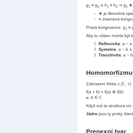
g
≡
g
∧
h
≡
h
⇒
g
1
2
1
2
1
★ je libovolná ope
≡ znamená kongr
Pravá kongruence:
g
≡
1
Aby to vůbec mohla být 
Reflexivita
:
a
~
a
Symetrie
:
a
~
b
Tranzitivita
:
a
~
b
Homomorfizmu
Zobrazení třeba z (ℂ, +)
f
(
a
+
b
) =
f
(
a
) ⊕
f
(
b
)
a
,
b
∈ ℂ
Když má ta struktura víc
Jádro
jsou ty prvky, kte
Prenexní tvar