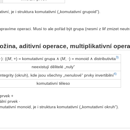
vní, je i struktura komutativní („komutativní grupoid“).
upravíme operaci. Musí to ale pořád být grupa (nesmí z
M
zmizet neutrá
ožina, aditivní operace, multiplikativní oper
3)
·): ((
M
, +) = komutativní grupa ∧ (
M
, ·) = monoid ∧ distributivita
neexistují dělitelé „nuly“
4)
integrity (okruh), kde jsou všechny „nenulové“ prvky invertibilní
komutativní těleso
 prvek +
ální prvek ·
omutativní monoid, je i struktura komutativní („komutativní okruh“).