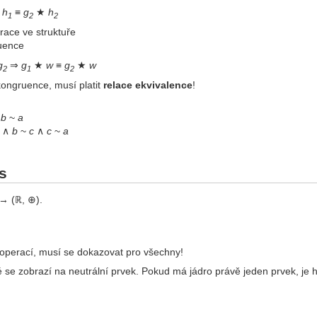
★
h
≡
g
★
h
1
2
2
race ve struktuře
uence
g
⇒
g
★
w
≡
g
★
w
2
1
2
kongruence, musí platit
relace ekvivalence
!
∧
b
~
a
∧
b
~
c
∧
c
~
a
s
 → (ℝ, ⊕).
 operací, musí se dokazovat pro všechny!
ré se zobrazí na neutrální prvek. Pokud má jádro právě jeden prvek, je 