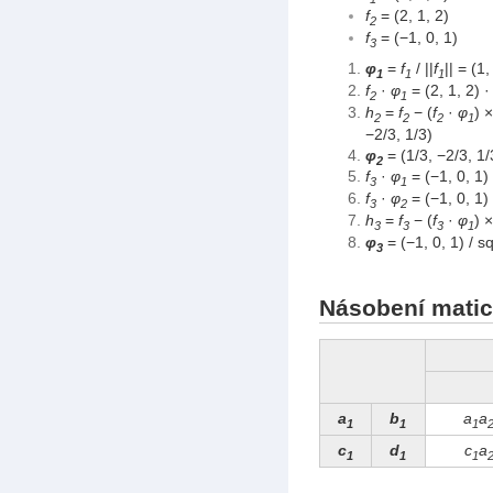
f
= (2, 1, 2)
2
f
= (−1, 0, 1)
3
φ
=
f
/ ||
f
|| = (1
1
1
1
f
·
φ
= (2, 1, 2) ·
2
1
h
=
f
− (
f
·
φ
) 
2
2
2
1
−2/3, 1/3)
φ
= (1/3, −2/3, 1/
2
f
·
φ
= (−1, 0, 1) 
3
1
f
·
φ
= (−1, 0, 1) 
3
2
h
=
f
− (
f
·
φ
) 
3
3
3
1
φ
= (−1, 0, 1) / s
3
Násobení matic
a
b
a
a
1
1
1
c
d
c
a
1
1
1