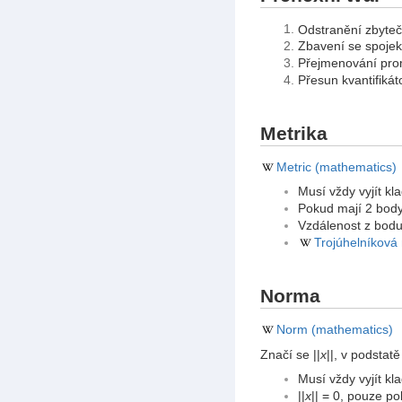
Odstranění zbyteč
Zbavení se spojek
Přejmenování pr
Přesun kvantifiká
Metrika
Metric (mathematics)
Musí vždy vyjít kla
Pokud mají 2 body 
Vzdálenost z bod
Trojúhelníková
Norma
Norm (mathematics)
Značí se ||
x
||, v podstat
Musí vždy vyjít kla
||
x
|| = 0, pouze p