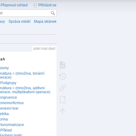
Přepnout vzhled
Přihlásit se
avy
Správa médií
Mapa stránek
pitel:mat:start
sah
xiomy
ruktura = (množina, binární
perace)
Podgrupy
ruktura = (množina, aditivní
erace, multiplikativní operace)
ongruence
omomorfizmus
renexní tvar
etrika
orma
rtonormalizace
Příklad
ásobení matic