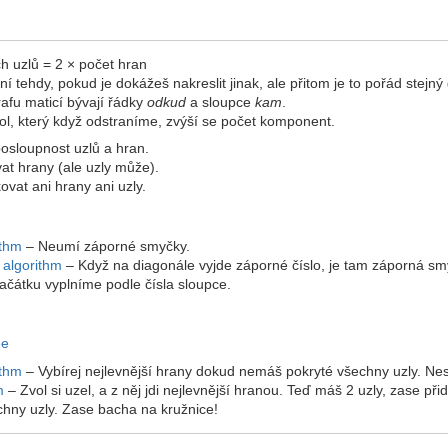
 uzlů = 2 × počet hran
í tehdy, pokud je dokážeš nakreslit jinak, ale přitom je to pořád stejný 
rafu maticí bývají řádky
odkud
a sloupce
kam
.
ol, který když odstraníme, zvýší se počet komponent.
posloupnost uzlů a hran.
t hrany (ale uzly může).
vat ani hrany ani uzly.
ithm
– Neumí záporné smyčky.
 algorithm
– Když na diagonále vyjde záporné číslo, je tam záporná sm
ačátku vyplníme podle čísla sloupce.
ee
ithm
– Vybírej nejlevnější hrany dokud nemáš pokryté všechny uzly. Nes
m
– Zvol si uzel, a z něj jdi nejlevnější hranou. Teď máš 2 uzly, zase přid
ny uzly. Zase bacha na kružnice!