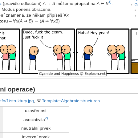
1)
s
(pravidlo odloučení)
A
→
B
můžeme přepsat na
A
⊢
B
.
G
e Modus ponens obráceně.
ění
znamená, že někam připíšeš ∀
x
toru
– ∀
x
(
A
⇒
B
) → (
A
⇒ ∀
xB
)
ní operace)
nfo/1/struktury.jpg
,
Template:Algebraic structures
uzavřenost
2)
asociativita
neutrální prvek
inverzní prvek