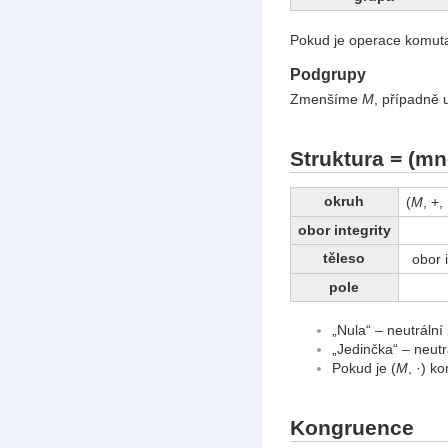
Pokud je operace komutati
Podgrupy
Zmenšíme
M
, případně 
Struktura = (mn
okruh
(
M
, +, 
obor integrity
těleso
obor 
pole
„Nula“ – neutrální
„Jedinčka“ – neutr
Pokud je (
M
, ·) k
Kongruence