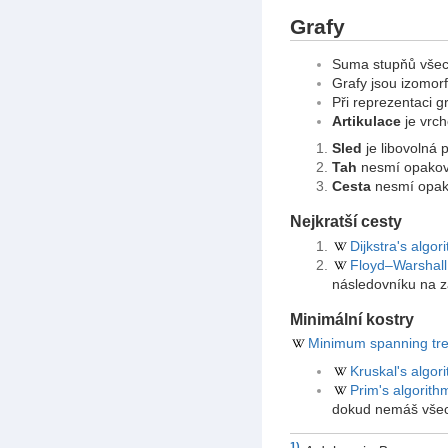
Grafy
Suma stupňů všech
Grafy jsou izomorfn
Při reprezentaci g
Artikulace
je vrch
Sled
je libovolná 
Tah
nesmí opakova
Cesta
nesmí opako
Nejkratší cesty
Dijkstra's algor
Floyd–Warshall
následovníku na z
Minimální kostry
Minimum spanning tr
Kruskal's algor
Prim's algorith
dokud nemáš všech
1)