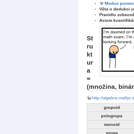
Modus ponen
Věta o dedukci
j
Pravidlo zobecn
Axiom kvantifiká
St
ru
kt
ur
a
=
(množina, binár
http://algebra.matfyz.i
grupoid
pologrupa
monoid
grupa