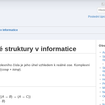
Poslední úpr
v informatice
Ob
 struktury v informatice
A
St
o
xního čísla je jeho úhel vzhledem k reálné ose. Komplexní
St
r
(cos
φ
+
i
sin
φ
).
op
K
H
P
M
N
O
((
A
→
B
) → (
A
→
C
))
→
B
)
N