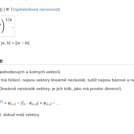
|| (
Trojúhelníková nerovnost
)
 |
a
,
b
| = ||
a
−
b
||
e
 jednotkových a kolmých vektorů.
má řešení, nejsou vektory lineárně nezávislé, tudíž nejsou bázové a n
ineárně nezávislé vektory, je jich tolik, jako má prostor dimenzí).
6)
×
φ
− (
f
·
φ
) ×
φ
− …
n−1
n
n−2
n−2
3, dokud máš vektory.