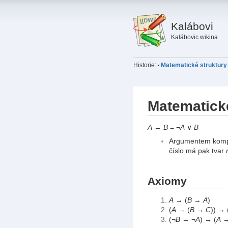
Kalábovi
Kalábovic wikina
Historie:
Matematické struktury 
•
Matematické
A
→
B
= ¬
A
∨
B
Argumentem komple
číslo má pak tvar
Axiomy
A
→ (
B
→
A
)
(
A
→ (
B
→
C
)) → 
(¬
B
→ ¬
A
) → (
A