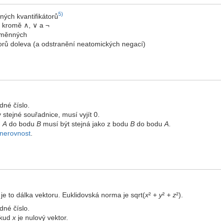
5)
ných kvantifikátorů
 kromě ∧, ∨ a ¬
oměnných
torů doleva (a odstranění neatomických negací)
dné číslo.
stejné souřadnice, musí vyjít 0.
u
A
do bodu
B
musí být stejná jako z bodu
B
do bodu
A
.
 nerovnost
.
ě je to dálka vektoru. Euklidovská norma je sqrt(
x
² +
y
² +
z
²).
dné číslo.
okud
x
je nulový vektor.