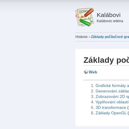
Kalábovi
Kalábovic wikina
Historie:
Základy počítačové gra
•
Základy poč
Web
Grafické formáty 
Generování základ
Zobrazování 2D sp
Vyplňování oblastí
3D transformace
(
Základy OpenGL
(