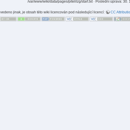
/var/www/wiki/data/pages/pitel/izg/start.txt
· Poslední úprava:
30. 
uvedeno jinak, je obsah této wiki licencován pod následující licencí:
CC Attributi