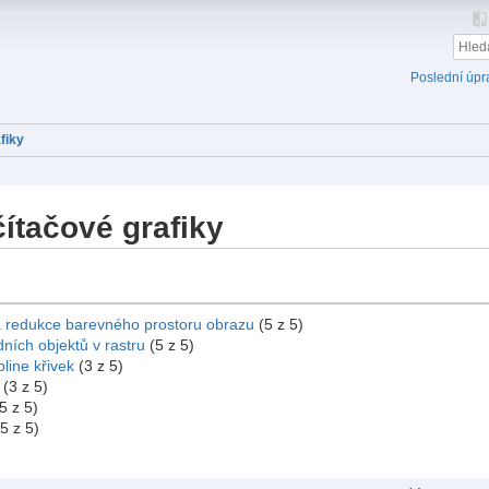
Poslední úpr
fiky
ítačové grafiky
a redukce barevného prostoru obrazu
(5 z 5)
ních objektů v rastru
(5 z 5)
line křivek
(3 z 5)
(3 z 5)
5 z 5)
5 z 5)