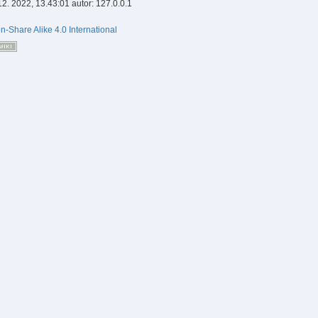
12. 2022, 13.43:01
autor:
127.0.0.1
on-Share Alike 4.0 International