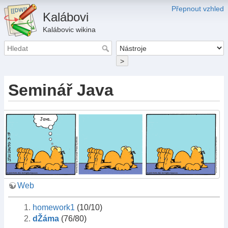
Přepnout vzhled
Kalábovi
Kalábovic wikina
>
Seminář Java
Web
homework1
(10/10)
dŽáma
(76/80)