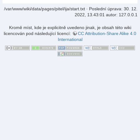
/var/www/wiki/data/pages/pitel/ija/start.txt
· Poslední úprava:
30. 12.
2022, 13.43:01
autor:
127.0.0.1
Kromě míst, kde je explicitně uvedeno jinak, je obsah této wiki
licencován pod následující licencí:
CC Attribution-Share Alike 4.0
International