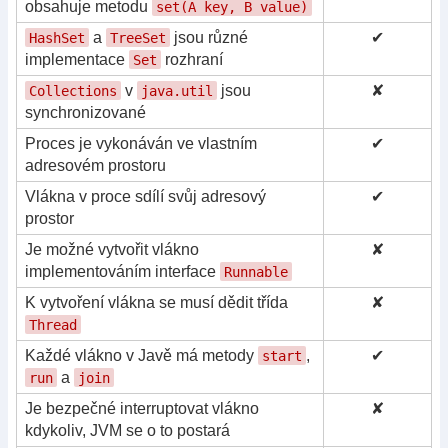
obsahuje metodu
set(A key, B value)
a
jsou různé
✔
HashSet
TreeSet
implementace
rozhraní
Set
v
jsou
✘
Collections
java.util
synchronizované
Proces je vykonáván ve vlastním
✔
adresovém prostoru
Vlákna v proce sdílí svůj adresový
✔
prostor
Je možné vytvořit vlákno
✘
implementováním interface
Runnable
K vytvoření vlákna se musí dědit třída
✘
Thread
Každé vlákno v Javě má metody
,
✔
start
a
run
join
Je bezpečné interruptovat vlákno
✘
kdykoliv, JVM se o to postará