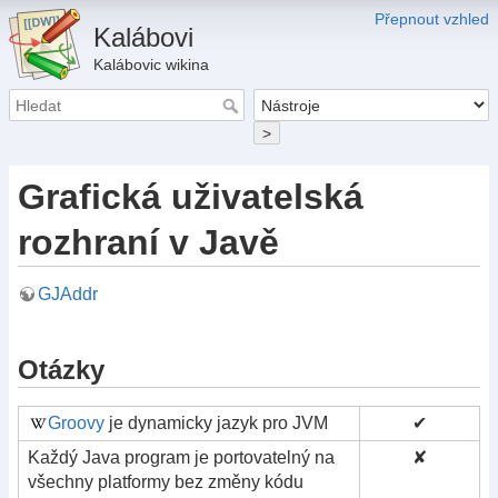
Přepnout vzhled
Kalábovi
Kalábovic wikina
>
Grafická uživatelská
rozhraní v Javě
GJAddr
Otázky
Groovy
je dynamicky jazyk pro JVM
✔
Každý Java program je portovatelný na
✘
všechny platformy bez změny kódu