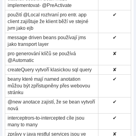
implementovat- @PreActivate
použití @Local rozhraní pro entr. app
✔
client zajištuje že klient běží ve stejné
jvm jako ejb
message driven beans používají jms
✔
jako transport layer
pro generování klíčů se používá
✘
@Automatic
createQuery vytvoří klasickou sql query
✘
beany které mají named anotation
✔
můžou být zpřístupněny přes webovou
stránku
@new anotace zajistí, že se bean vytvoří
✔
nová
interceptrors-to-intercepted cíle jsou
✔
many to many
zprávy v java restful services jsou ve
✘