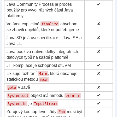
Java Community Process je proces
✔
použitý pro vývoj různých částí Java
platformy
Voláme explicitně
abychom
✘
finalize
se zbavili objektů, které nepotřebujeme
Java 3D je Java specifikace – Java SE a
✘
Java EE
Java používá nativní délky integrálních
✘
datových typů na každé platformě
JIT kompilace je schopnost of JVM
✔
Exisuje rozhraní
, která obsahuje
✘
Main
statickou metodu
main
v Javě
✘
goto
objekt má metodu
✔
System.out
println
je
✔
System.in
InputStream
Zdrojový kód top-level třídy
musí být
✔
Foo