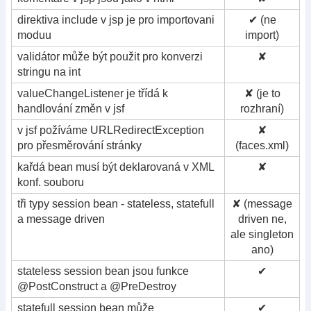
direktiva include v jsp je pro importovani
✔ (ne
moduu
import)
validátor může být použit pro konverzi
✘
stringu na int
valueChangeListener je třídá k
✘ (je to
handlování změn v jsf
rozhraní)
v jsf požíváme URLRedirectException
✘
pro přesměrování stránky
(faces.xml)
kařdá bean musí být deklarovaná v XML
✘
konf. souboru
tři typy session bean - stateless, statefull
✘ (message
a message driven
driven ne,
ale singleton
ano)
stateless session bean jsou funkce
✔
@PostConstruct a @PreDestroy
statefull session bean může
✔