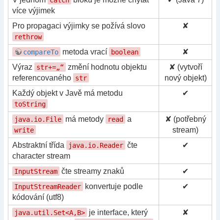
více výjimek
Pro propagaci výjimky se požívá slovo
✘
rethrow
metoda vrací
✘
compareTo
boolean
Výraz
změní hodnotu objektu
✘ (vytvoří
str+=„“
referencovaného
nový objekt)
str
Každý objekt v Javě má metodu
✔
toString
má metody
a
✘ (potřebný
java.io.File
read
stream)
write
Abstraktní třída
čte
✔
java.io.Reader
character stream
čte streamy znaků
✔
InputStream
konvertuje podle
✔
InputStreamReader
kódování (utf8)
je interface, který
✘
java.util.Set<A,B>