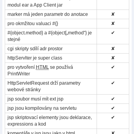
modul ear a App Client jar
marker má jeden parametr do anotace
✘
pro okmžitou valuaci #{}
✘
#{object.method} a #{object[„method“} je
✔
stejné
cgi skripty sdílí adr prostor
✘
httpServlter je super class
✘
pro vytvoření
HTML
se používá
✔
PrintWriter
HttpServletRequest drží parametry
✔
webové stránky
jsp soubor musí mít ext jsp
✔
jsp jsou kompilovány na servletu
✔
jsp skriptovací elementy jsou deklarace,
✔
expressions a kod
komentáře v jsp jsou jako v html
✘