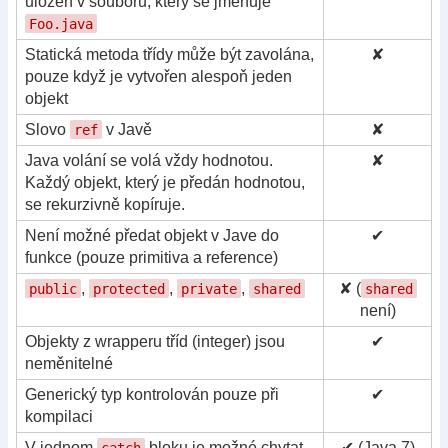
uložen v souboru, který se jmenuje
Foo.java
Statická metoda třídy může být zavolána,
✘
pouze když je vytvořen alespoň jeden
objekt
Slovo
v Javě
✘
ref
Java volání se volá vždy hodnotou.
✘
Každý objekt, který je předán hodnotou,
se rekurzivně kopíruje.
Není možné předat objekt v Jave do
✔
funkce (pouze primitiva a reference)
,
,
,
✘ (
public
protected
private
shared
shared
není)
Objekty z wrapperu tříd (integer) jsou
✔
neměnitelné
Generický typ kontrolován pouze při
✔
kompilaci
V jednom
bloku je možné chytat
✔ (Java 7)
catch