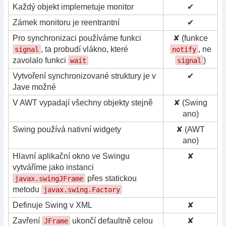
Každý objekt implemetuje monitor
✔
Zámek monitoru je reentrantní
✔
Pro synchronizaci používáme funkci
✘ (funkce
, ta probudí vlákno, které
, ne
signal
notify
zavolalo funkci
)
wait
signal
Vytvoření synchronizované struktury je v
✔
Jave možné
V AWT vypadají všechny objekty stejně
✘ (Swing
ano)
Swing používá nativní widgety
✘ (AWT
ano)
Hlavní aplikační okno ve Swingu
✘
vytváříme jako instanci
přes statickou
javax.swingJFrame
metodu
javax.swing.Factory
Definuje Swing v XML
✘
Zavření
ukončí defaultně celou
✘
JFrame