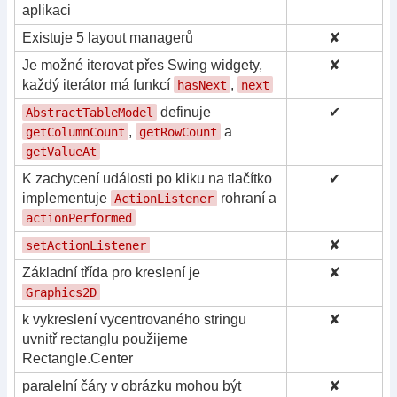
aplikaci
Existuje 5 layout managerů
✘
Je možné iterovat přes Swing widgety,
✘
každý iterátor má funkcí
,
hasNext
next
definuje
✔
AbstractTableModel
,
a
getColumnCount
getRowCount
getValueAt
K zachycení události po kliku na tlačítko
✔
implementuje
rohraní a
ActionListener
actionPerformed
✘
setActionListener
Základní třída pro kreslení je
✘
Graphics2D
k vykreslení vycentrovaného stringu
✘
uvnitř rectanglu použijeme
Rectangle.Center
paralelní čáry v obrázku mohou být
✘