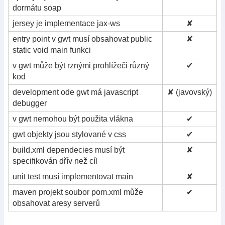
dormátu soap
jersey je implementace jax-ws
✘
entry point v gwt musí obsahovat public
✘
static void main funkci
v gwt může být rznými prohlížeči různý
✔
kod
development ode gwt má javascript
✘ (javovský)
debugger
v gwt nemohou být použita vlákna
✔
gwt objekty jsou stylované v css
✔
build.xml dependecies musí být
✘
specifikován dřív než cíl
unit test musí implementovat main
✘
maven projekt soubor pom.xml může
✔
obsahovat aresy serverů