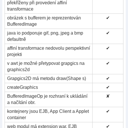
překříženy při provedení affiní
transformace
obrázek s bufferem je reprezentován
✔
BufferedImage
java io podporuje gif, png, jpeg a bmp
✔
defaultně
affiní transformace nedovolu perspektivní
✔
projekti
v awt je možné přetypovat grapgics na
✔
graphics2d
Grapgics2D má metodu draw(Shape s)
✔
createGraphics
✔
BufferedImageOp je rozhraní k ukládání
✘
a načítání obr.
kontejnery jsou EJB, App Client a Applet
✔
container
web modul má extension war, EJB
✔